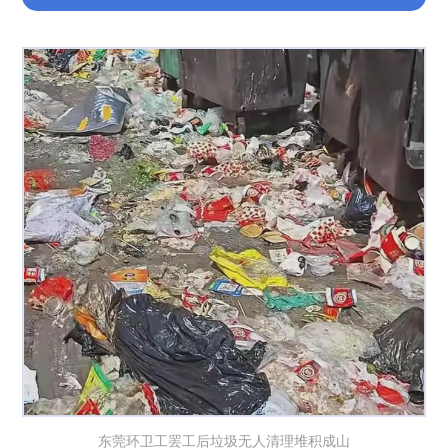
东莞环卫工罢工后垃圾无人清理堆积成山