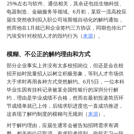
25%左右与软件、通信相关，其余还包括生物科技、
电器制造、金融服务等领域。6月初，某双一流高校应
届生突然收到拟入职公司埃斯顿自动化的解约通知，
然而他在1月就已和企业签约三方协议，同期也传出广
汽埃安针对校招人才的毁约行为（
来源
）。
模糊、不公正的解约理由和方式
部分企业事实上并没有太多校招岗位，但还是会在校
招开始时批量招人以树立积极形象，等到人才市场供
大于求时再用各种方式突然解约。6月5日，一位本科
毕业生因有挂科记录被某全国性银行的深圳分行解
约，理由是学业成绩不合格，然而在最初投递简历环
节成绩单就已上传，后续求职进度也一直成功推进，
这表现了解约制度的模糊与无规则（
来源
）。
对于解约理由，应届生通常会被告知招聘需求有调
整、相关岗位已取消。有求职者提到，岗前实习一段