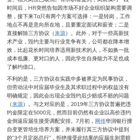
时间后，HR突然告知因市场不好企业组织架构需要调
整，接下来Ta只有两个方案可选择：一是转岗，工作
地点不再是意向所在地，且要重定面试和薪资；二是
直接解除三方协议（
来源
）。此外，对于一些高新技
术产业，毁约主要与行业竞争有关，公司都在降本增
效，比起花长时间培养适用新技术的人，不如换一批
成本低廉、更对口的人，因此学生自身能力不足也成
了解约借口。
不利的是，三方协议在实践中多被界定为民事协议，
但劳动法中对应届毕业生及其求职过程中的权益没有
明确规定，因此会出现企业毁约后少赔或不赔的问题
（
来源
）。与之对应的是，2019年三方协议普遍把违
约金限定在5000元，然而目前仍然有企业以高价违约
金倒逼应届生接受调配安排。7月初，
网传
华润银行擅
自变更管培生培养方案，并未履行其三方协议中提到
的“3个月定岗总行”，拒绝接受此结果的应届生则需赔