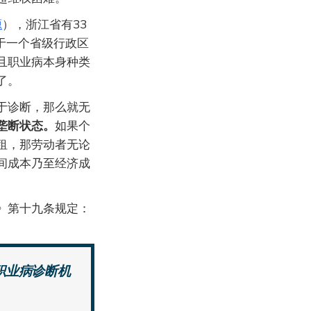
源
），浙江省有33
较于一个省级行政区
且职业病本身种类
了。
于诊断，那么就无
垄断状态。
如果个
租，那劳动者无论
间成本乃至经济成
》第十九条规定：
职业病诊断机